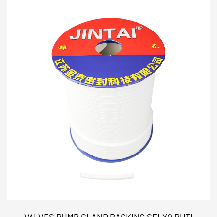
Napakahusay na paglaban sa mataas na temperatura
Nakatiis ng matinding temperatura mula -328 ° F
hanggang 500 ° F (-200 ° C hanggang 260 ° C),
ginagawa itong isang mainam na pagpipilian para sa
mga application na may mataas na temperatura na
EPTFE flange gasket.
Napakahusay na paglaban ng kemikal
Lumalaban sa mga agresibong acid, solvent at
kinakaing unti -unting media, na ginagawa itong
isang mainam na chemically resistant EPTFE gasket
material para sa mga pipe flanges sa mga halaman
ng kemikal.
Mataas na pagganap ng presyon
VALVES PUMP GLAND PACKING SELYO PUTI