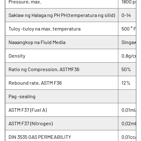
Pressure, max.
1800 psig
Saklaw ng Halaga ng PH PH (temperatura ng silid)
0-14
Tuloy -tuloy na max. temperatura
500 ° F (
Naaangkop na Fluid Media
Singaw, m
Density
0.8g/cm³ 
Ratio ng Compression, ASTMF36
50%
Rebound rate, ASTM F36
12%
Pag -sealing
ASTM F37 (Fuel A)
0.01ml/o
ASTM F37 (Nitrogen)
0.02ml/o
DIN 3535 GAS PERMEABILITY
0.01cc/m