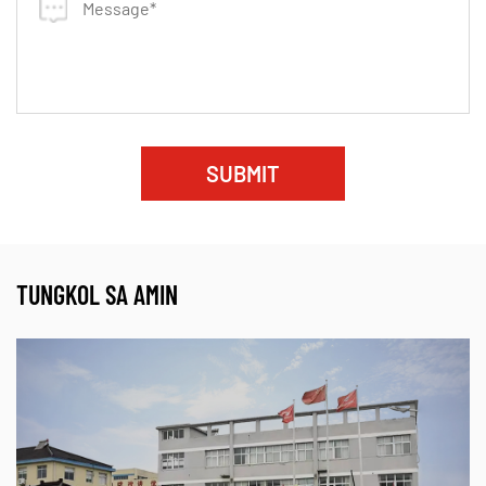
gasket para sa mga koneksyon sa flange.
Mga Aplikasyon
✔ Mga pipeline ng langis at gas
✔ Pagproseso ng kemikal at petrochemical
SUBMIT
✔ Mga industriya ng parmasyutiko at pagkain
✔ Mga Power Plants
✔ Paggamot ng tubig at wastewater
TUNGKOL SA AMIN
Bakit piliin ang aming
Mga materyales sa gasket
ng EPTFE
?
Mas mahaba ang buhay - ang superyor na tibay ay
binabawasan ang downtime.
Zero Leakage - Tinitiyak ang isang masikip na selyo