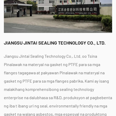
kahit na sa ilalim ng pagbabagu -bago ng mga
panggigipit.
Madaling i -install - nababaluktot ngunit malakas, ito
ay sumunod nang walang putol sa mga flange na
JIANGSU JINTAI SEALING TECHNOLOGY CO., LTD.
ibabaw.
Cost-Epektibo-Pinapaliit ang dalas ng kapalit at
Jiangsu Jintai Sealing Technology Co., Ltd. oo
Tsina
binabawasan ang mga gastos sa pagpapanatili.
Pinalawak na materyal na gasket ng PTFE para sa mga
flanges tagagawa
at
pakyawan Pinalawak na materyal na
FAQS
gasket ng PTFE para sa mga flanges pabrika
, Kami ay isang
Q: Maaari mong mapalawak
Polytetrafluoroethylene (EPTFE)
malakihang komprehensibong sealing technology
gasket material
magamit sa mga application na may mataas na
enterprise na dalubhasa sa R&D, produksyon at pagbebenta
temperatura?
ng iba t ibang uri ng seal, environmentally friendly na mga
A: Ganap! Ang aming mataas na temperatura na
gasket na walang asbestos, mga espesyal na produktong