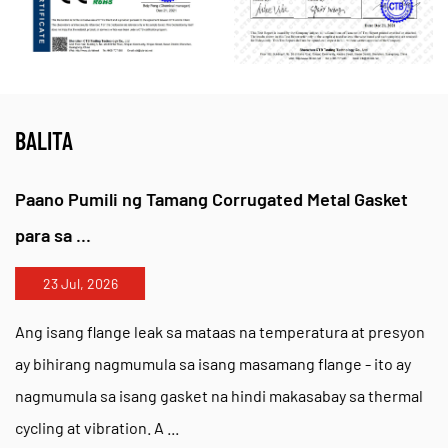
T: Bakit mainam ang iyong mga gasket para sa mga high-
pressure system?
A: Ang aming pinakamahusay
EPTFE gasket material
para sa mga high-pressure flanges
nag -aalok ng
BALITA
mahusay na paglaban ng kilabot at nagpapanatili ng
integridad ng selyo sa ilalim ng matinding
Paano Pumili ng Tamang Corrugated Metal Gasket
compression.
para sa ...
23 Jul, 2026
Ang isang flange leak sa mataas na temperatura at presyon
ay bihirang nagmumula sa isang masamang flange - ito ay
nagmumula sa isang gasket na hindi makasabay sa thermal
cycling at vibration. A ...