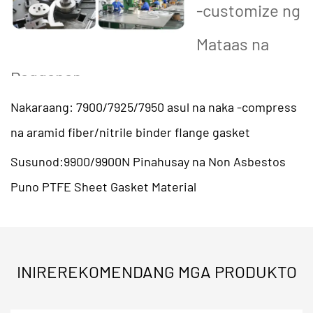
-customize ng
Mataas na
Pagganap
Ginawa mula sa mataas na kadalisayan PTFE, ang
Nakaraang: 7900/7925/7950 asul na naka -compress
EPTFE flange gasket material ay nag-aalok ng
na aramid fiber/nitrile binder flange gasket
paglaban ng kemikal, thermal stability at kakayahang
Susunod:9900/9900N Pinahusay na Non Asbestos
umangkop, na ginagawa itong isang mahalagang
Puno PTFE Sheet Gasket Material
pagpipilian para sa mga koneksyon ng flange sa mga
pipeline, mga halaman ng kemikal at mga sistema ng
mataas na presyon.
INIREREKOMENDANG MGA PRODUKTO
Mga pangunahing tampok at benepisyo