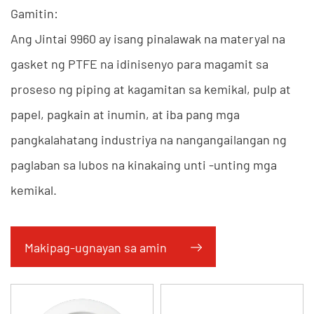
Gamitin:
Ang Jintai 9960 ay isang pinalawak na materyal na
gasket ng PTFE na idinisenyo para magamit sa
proseso ng piping at kagamitan sa kemikal, pulp at
papel, pagkain at inumin, at iba pang mga
pangkalahatang industriya na nangangailangan ng
paglaban sa lubos na kinakaing unti -unting mga
kemikal.
Ang Jintai 9960 ay angkop para sa mga bakal na
flanges at flanges na may hindi regular na ibabaw.
Makipag-ugnayan sa amin
Ang Estilo 9960 ay nakakatugon sa mga
kinakailangan sa FDA.