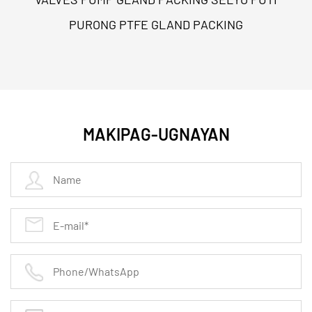
Nagpapanatili ng integridad sa ilalim ng matinding
PURONG PTFE GLAND PACKING
mga kondisyon ng compression, tinitiyak ang isang
leak-free seal sa mga application na high-pressure
flange.
Sumusunod sa mga pamantayan sa industriya
MAKIPAG-UGNAYAN
Ginawa sa mga pagtutukoy ng ANSI, ASME at DIN,
tiyakin ang pagiging maaasahan ng
EPTFE sheet
gasket para sa mga flanges ng ANSI
.
Magagamit ang mga pasadyang laki at hugis
Ang mga sheet, piraso at pasadyang mga gasolina ay
magagamit upang magkasya sa anumang disenyo ng
flange, kabilang ang mga pasadyang laki ng EPTFE