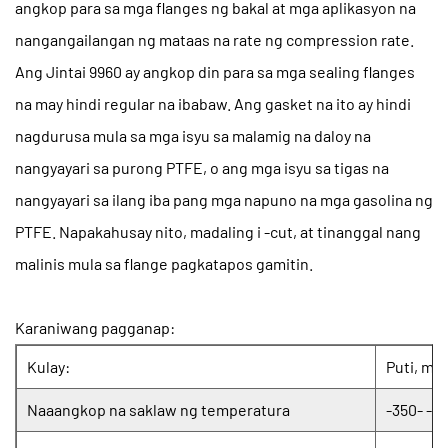
angkop para sa mga flanges ng bakal at mga aplikasyon na
nangangailangan ng mataas na rate ng compression rate.
Ang Jintai 9960 ay angkop din para sa mga sealing flanges
na may hindi regular na ibabaw. Ang gasket na ito ay hindi
nagdurusa mula sa mga isyu sa malamig na daloy na
nangyayari sa purong PTFE, o ang mga isyu sa tigas na
nangyayari sa ilang iba pang mga napuno na mga gasolina ng
PTFE. Napakahusay nito, madaling i -cut, at tinanggal nang
malinis mula sa flange pagkatapos gamitin.
Karaniwang pagganap:
Kulay:
Puti, mi
Naaangkop na saklaw ng temperatura
-350- -60